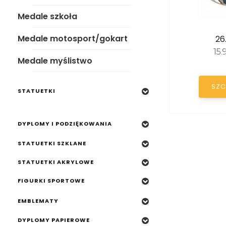
Medale szkoła
STATUETKI
Medale motosport/gokart
26
15
DYPLOMY I PODZIĘKOWANIA
Medale myślistwo
STATUETKI SZKLANE
SZC
STATUETKI
STATUETKI AKRYLOWE
FIGURKI SPORTOWE
DYPLOMY I PODZIĘKOWANIA
EMBLEMATY
STATUETKI SZKLANE
DYPLOMY PAPIEROWE
STATUETKI AKRYLOWE
TROPHY PACKS
FIGURKI SPORTOWE
PROMOCJE
EMBLEMATY
DYPLOMY PAPIEROWE