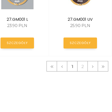
27.GM001 L
27.GM001 UV
23.90 PLN
25.90 PLN
SZCZEGÓŁY
SZCZEGÓŁY
1
2