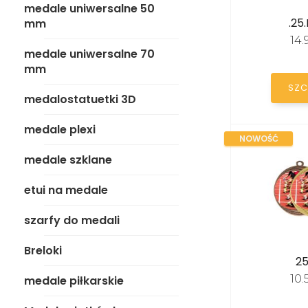
medale uniwersalne 50
medale plexi
.25
mm
14
medale szklane
medale uniwersalne 70
mm
etui na medale
SZC
medalostatuetki 3D
szarfy do medali
medale plexi
NOWOŚĆ
Breloki
medale szklane
medale piłkarskie
etui na medale
Medale siatkówka
szarfy do medali
Medale piłka ręczna
Breloki
25
Medale koszykówka
10
medale piłkarskie
Medale tenis stołowy