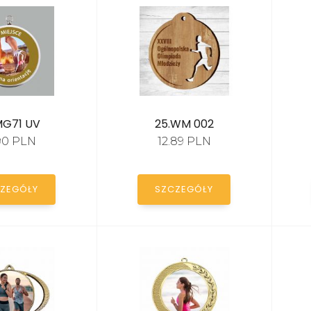
MG71 UV
25.WM 002
.90 PLN
12.89 PLN
ZEGÓŁY
SZCZEGÓŁY