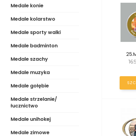
Medale konie
Medale szachy
Medale kolarstwo
Medale muzyka
Medale sporty walki
Medale gołębie
Medale badminton
Medale strzelanie/
25.
łucznictwo
Medale szachy
16
Medale unihokej
Medale muzyka
SZC
Medale zimowe
Medale gołębie
Medale szkoła
Medale strzelanie/
łucznictwo
Medale
motosport/gokart
Medale unihokej
Medale myślistwo
Medale zimowe