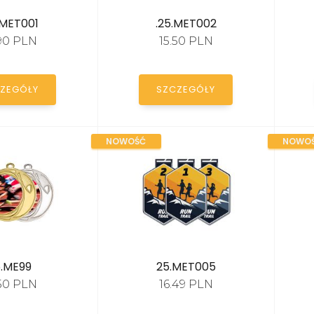
.MET001
.25.MET002
.90 PLN
15.50 PLN
ZEGÓŁY
SZCZEGÓŁY
NOWOŚĆ
NOWO
.ME99
25.MET005
.50 PLN
16.49 PLN