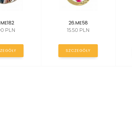
.ME182
26.ME58
.90 PLN
15.50 PLN
ZEGÓŁY
SZCZEGÓŁY