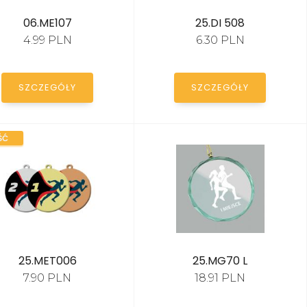
06.ME107
25.DI 508
4.99 PLN
6.30 PLN
SZCZEGÓŁY
SZCZEGÓŁY
ŚĆ
25.MET006
25.MG70 L
7.90 PLN
18.91 PLN