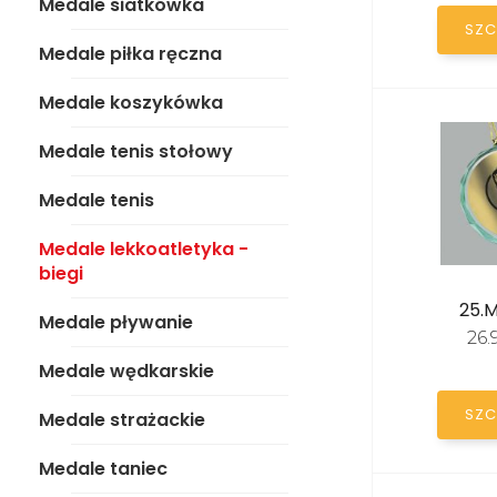
Medale siatkówka
Medale tenis
SZC
Medale piłka ręczna
Medale lekkoatletyka -
biegi
Medale koszykówka
Medale pływanie
Medale tenis stołowy
Medale wędkarskie
Medale tenis
Medale strażackie
Medale lekkoatletyka -
biegi
Medale taniec
25.
Medale pływanie
26
Medale konie
Medale wędkarskie
Medale kolarstwo
SZC
Medale strażackie
Medale sporty walki
Medale taniec
Medale badminton