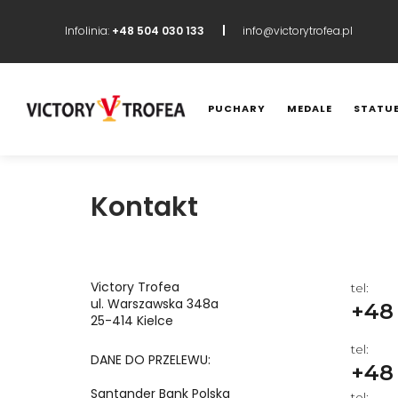
Infolinia:
+48 504 030 133
info@victorytrofea.pl
PUCHARY
MEDALE
STATUE
KATALOG
PUCHARY
Kontakt
MEDALE
STATUETKI
Victory Trofea
tel:
ul. Warszawska 348a
+48 
25-414 Kielce
DYPLOMY I PODZIĘKOWANIA
tel:
DANE DO PRZELEWU:
+48 
STATUETKI SZKLANE
Santander Bank Polska
tel: