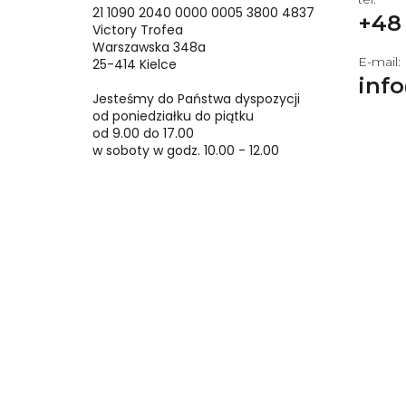
STATUETKI AKRYLOWE
21 1090 2040 0000 0005 3800 4837
+48 
Victory Trofea
FIGURKI SPORTOWE
Warszawska 348a
E-mail:
25-414 Kielce
EMBLEMATY
info
Jesteśmy do Państwa dyspozycji
DYPLOMY PAPIEROWE
od poniedziałku do piątku
od 9.00 do 17.00
TROPHY PACKS
w soboty w godz. 10.00 - 12.00
PROMOCJE