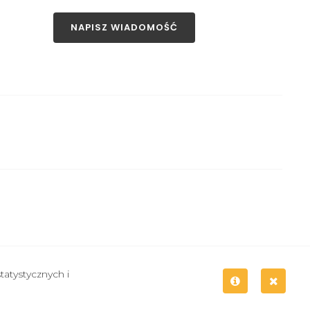
NAPISZ WIADOMOŚĆ
atystycznych i
Created by:
Mass Internet