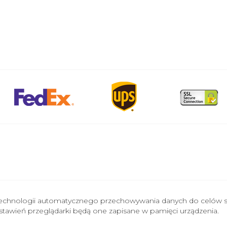
ch technologii automatycznego przechowywania danych do celów st
wa zastrzeżone.
y ustawień przeglądarki będą one zapisane w pamięci urządzenia.