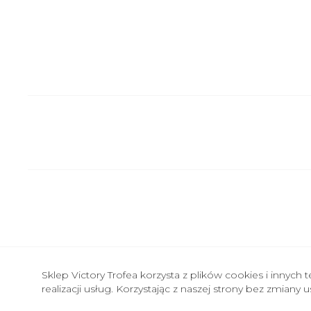
Sklep Victory Trofea korzysta z plików cookies i inny
Copyright 2026 by Victory Trofea. Wszelkie pra
realizacji usług. Korzystając z naszej strony bez zmian