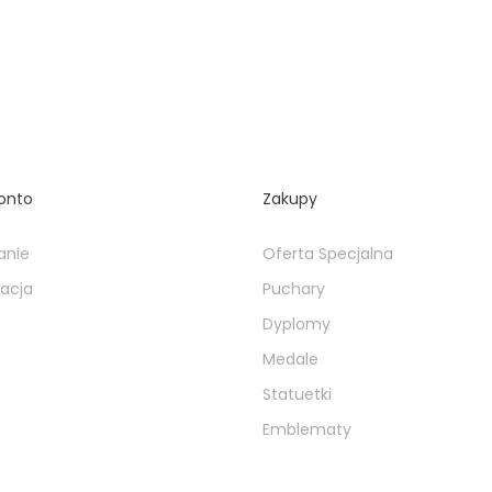
onto
Zakupy
anie
Oferta Specjalna
racja
Puchary
Dyplomy
Medale
Statuetki
Emblematy