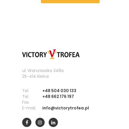
ul. Warszawska 348a
25-414 Kielce
Tel.
+48 504 030 133
Tel.
+48 662 176 197
Fax.
E-mail.
info@victorytrofea.pl