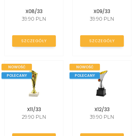
Puchary unihokej
X08/33
X09/33
Puchary zimowe
39.90 PLN
39.90 PLN
Puchary e-sport
Puchary szkoła
SZCZEGÓŁY
SZCZEGÓŁY
Puchary policja
Puchary służba zdrowia
NOWOŚĆ
NOWOŚĆ
POLECANY
POLECANY
MEDALE
STATUETKI
X11/33
X12/33
29.90 PLN
39.90 PLN
DYPLOMY I
PODZIĘKOWANIA