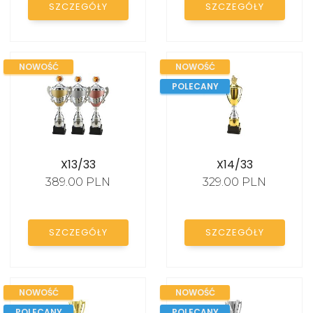
SZCZEGÓŁY
SZCZEGÓŁY
STATUETKI SZKLANE
STATUETKI AKRYLOWE
NOWOŚĆ
NOWOŚĆ
FIGURKI SPORTOWE
POLECANY
EMBLEMATY
DYPLOMY PAPIEROWE
X13/33
X14/33
TROPHY PACKS
389.00 PLN
329.00 PLN
PROMOCJE
SZCZEGÓŁY
SZCZEGÓŁY
NOWOŚĆ
NOWOŚĆ
POLECANY
POLECANY