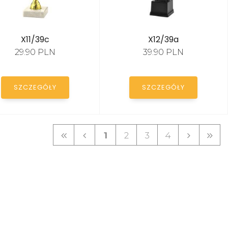
X11/39c
X12/39a
29.90 PLN
39.90 PLN
SZCZEGÓŁY
SZCZEGÓŁY
1
2
3
4