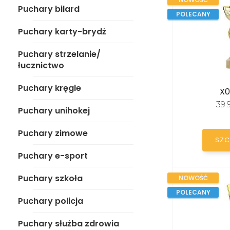
Puchary kręgle
Puchary bilard
POLECANY
Puchary unihokej
Puchary karty-brydż
Puchary zimowe
Puchary strzelanie/
łucznictwo
Puchary e-sport
Puchary kręgle
X0
Puchary szkoła
39
Puchary unihokej
Puchary policja
Puchary zimowe
SZC
Puchary służba zdrowia
Puchary e-sport
MEDALE
Puchary szkoła
NOWOŚĆ
POLECANY
Puchary policja
STATUETKI
Puchary służba zdrowia