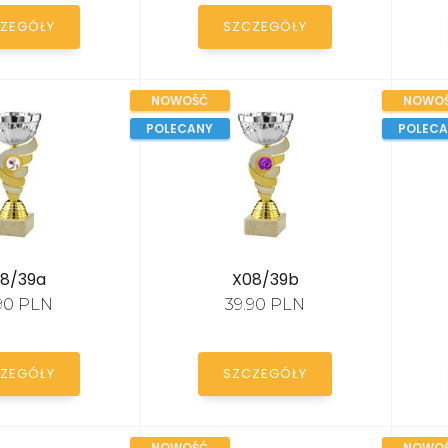
ZEGÓŁY
SZCZEGÓŁY
NOWOŚĆ
NOWO
POLECANY
POLEC
8/39a
X08/39b
.90 PLN
39.90 PLN
ZEGÓŁY
SZCZEGÓŁY
NOWOŚĆ
NOWO