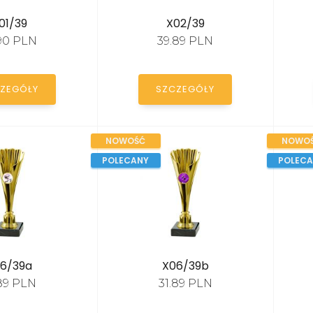
01/39
X02/39
.90 PLN
39.89 PLN
ZEGÓŁY
SZCZEGÓŁY
NOWOŚĆ
NOWO
POLECANY
POLEC
6/39a
X06/39b
.89 PLN
31.89 PLN