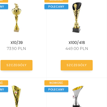
ANY
POLECANY
X10/39
X100/418
73.90 PLN
449.00 PLN
SZCZEGÓŁY
SZCZEGÓŁY
ŚĆ
NOWOŚĆ
ANY
POLECANY