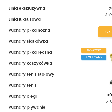
Puchary siatkówka
Linia ekskluzywna
X
Puchary piłka ręczna
36
Linia luksusowa
Puchary koszykówka
Puchary piłka nożna
SZC
Puchary tenis stołowy
Puchary siatkówka
Puchary tenis
NOWOŚĆ
Puchary piłka ręczna
Puchary biegi
POLECANY
Puchary koszykówka
Puchary pływanie
Puchary tenis stołowy
Puchary wędkarskie
Puchary tenis
Puchary straż
X0
Puchary biegi
Puchary taniec
31
Puchary pływanie