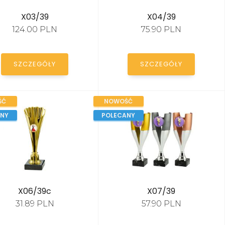
X03/39
X04/39
124.00 PLN
75.90 PLN
SZCZEGÓŁY
SZCZEGÓŁY
ŚĆ
NOWOŚĆ
ANY
POLECANY
X06/39c
X07/39
31.89 PLN
57.90 PLN