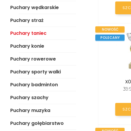
Puchary konie
Puchary wędkarskie
SZC
Puchary rowerowe
Puchary straż
Puchary sporty walki
NOWOŚĆ
Puchary taniec
POLECANY
Puchary badminton
Puchary konie
Puchary szachy
Puchary rowerowe
Puchary muzyka
Puchary sporty walki
Puchary gołębiarstwo
X0
Puchary badminton
39
Puchary bilard
Puchary szachy
Puchary karty-brydż
SZC
Puchary muzyka
Puchary strzelanie/
łucznictwo
Puchary gołębiarstwo
NOWOŚĆ