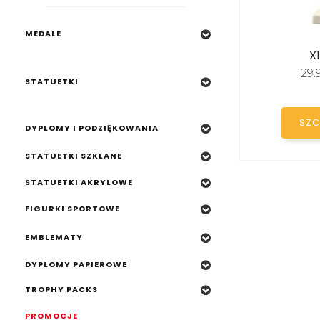
DYPLOMY I PODZIĘKOWANIA
MEDALE
STATUETKI SZKLANE
X
STATUETKI AKRYLOWE
29
STATUETKI
FIGURKI SPORTOWE
SZC
EMBLEMATY
DYPLOMY I PODZIĘKOWANIA
DYPLOMY PAPIEROWE
STATUETKI SZKLANE
TROPHY PACKS
STATUETKI AKRYLOWE
PROMOCJE
FIGURKI SPORTOWE
EMBLEMATY
DYPLOMY PAPIEROWE
TROPHY PACKS
PROMOCJE