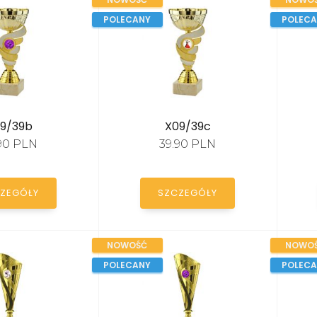
POLECANY
POLEC
9/39b
X09/39c
.90 PLN
39.90 PLN
ZEGÓŁY
SZCZEGÓŁY
NOWOŚĆ
NOWO
POLECANY
POLEC