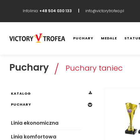
Infolinia:
+48 504 030 133
info@victorytrofea.pl
PUCHARY
MEDALE
STATUE
KATALOG
PUCHARY
Puchary
Puchary taniec
Linia ekonomiczna
Linia komfortowa
KATALOG
Linia ekskluzywna
PUCHARY
Linia luksusowa
Linia ekonomiczna
Puchary piłka nożna
Linia komfortowa