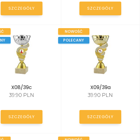
SZCZEGÓŁY
SZCZEGÓŁY
ŚĆ
NOWOŚĆ
ANY
POLECANY
X08/39c
X09/39a
39.90 PLN
39.90 PLN
SZCZEGÓŁY
SZCZEGÓŁY
ŚĆ
NOWOŚĆ