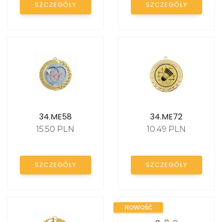
SZCZEGÓŁY
SZCZEGÓŁY
DYPLOMY I
PODZIĘKOWANIA
STATUETKI SZKLANE
STATUETKI AKRYLOWE
FIGURKI SPORTOWE
34.ME58
34.ME72
EMBLEMATY
15.50 PLN
10.49 PLN
DYPLOMY PAPIEROWE
TROPHY PACKS
SZCZEGÓŁY
SZCZEGÓŁY
PROMOCJE
NOWOŚĆ