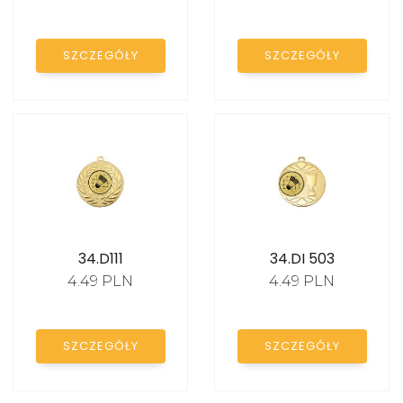
medale szklane
PROMOCJE
SZCZEGÓŁY
SZCZEGÓŁY
etui na medale
szarfy do medali
Breloki
medale piłkarskie
Medale siatkówka
Medale piłka ręczna
34.D111
34.DI 503
4.49 PLN
4.49 PLN
Medale koszykówka
Medale tenis stołowy
SZCZEGÓŁY
SZCZEGÓŁY
Medale tenis