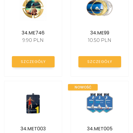
34.ME746
34.ME99
9.90 PLN
10.50 PLN
SZCZEGÓŁY
SZCZEGÓŁY
NOWOŚĆ
34.MET003
34.MET005