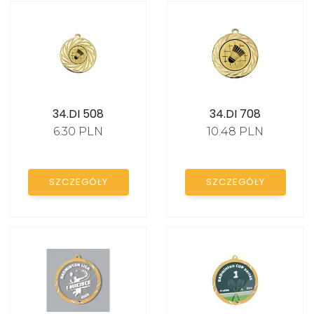
Medale lekkoatletyka -
biegi
Medale pływanie
Medale wędkarskie
34.DI 508
34.DI 708
Medale strażackie
6.30 PLN
10.48 PLN
Medale taniec
Medale konie
SZCZEGÓŁY
SZCZEGÓŁY
Medale kolarstwo
Medale sporty walki
Medale badminton
Medale szachy