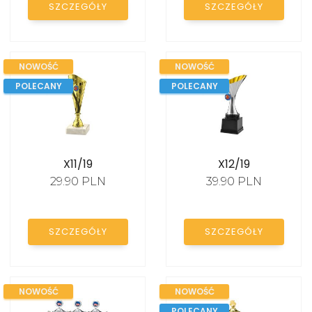
SZCZEGÓŁY
SZCZEGÓŁY
STATUETKI SZKLANE
STATUETKI AKRYLOWE
NOWOŚĆ
NOWOŚĆ
FIGURKI SPORTOWE
POLECANY
POLECANY
EMBLEMATY
DYPLOMY PAPIEROWE
X11/19
X12/19
TROPHY PACKS
29.90 PLN
39.90 PLN
PROMOCJE
SZCZEGÓŁY
SZCZEGÓŁY
NOWOŚĆ
NOWOŚĆ
POLECANY