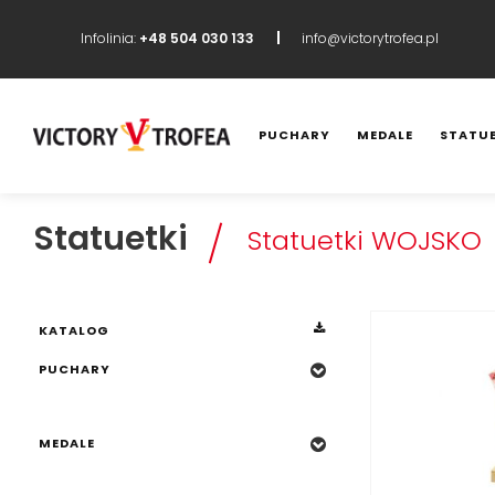
Infolinia:
+48 504 030 133
info@victorytrofea.pl
PUCHARY
MEDALE
STATUE
KATALOG
PUCHARY
Statuetki
Statuetki WOJSKO
MEDALE
KATALOG
STATUETKI
PUCHARY
Statuetki PIŁKARSKIE
MEDALE
Statuetki SIATKÓWKA