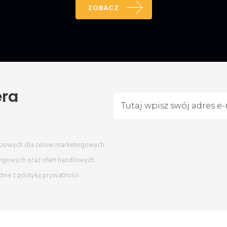
ZOBACZ
era
bowych dla celow marketingowych.
ingowych oraz ofert handlowych.
dnie z
polityką prywatności