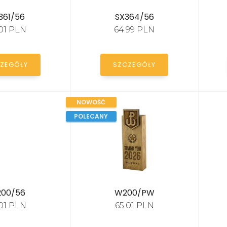
361/56
SX364/56
.01 PLN
64.99 PLN
ZEGÓŁY
SZCZEGÓŁY
NOWOŚĆ
POLECANY
00/56
W200/PW
.01 PLN
65.01 PLN