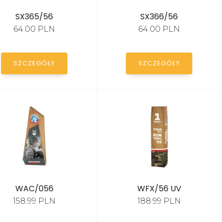
SX365/56
SX366/56
64.00 PLN
64.00 PLN
SZCZEGÓŁY
SZCZEGÓŁY
WAC/056
WFX/56 UV
158.99 PLN
188.99 PLN