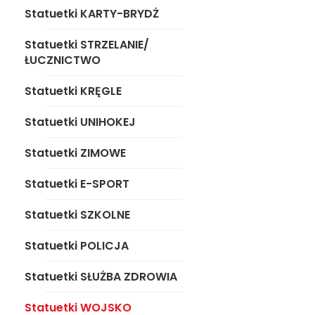
Statuetki KARTY-BRYDŻ
Statuetki UNIHOKEJ
Statuetki STRZELANIE/
Statuetki ZIMOWE
ŁUCZNICTWO
Statuetki E-SPORT
Statuetki KRĘGLE
Statuetki SZKOLNE
Statuetki UNIHOKEJ
Statuetki POLICJA
Statuetki ZIMOWE
Statuetki SŁUŻBA
Statuetki E-SPORT
ZDROWIA
Statuetki SZKOLNE
Statuetki WOJSKO
Statuetki POLICJA
Statuetki OGÓLNE-
UNIWERSALNE
Statuetki SŁUŻBA ZDROWIA
Statuetki WOJSKO