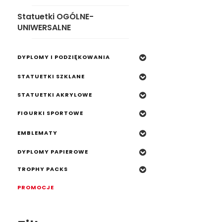
DYPLOMY I PODZIĘKOWANIA
Statuetki OGÓLNE-
STATUETKI SZKLANE
UNIWERSALNE
STATUETKI AKRYLOWE
DYPLOMY I PODZIĘKOWANIA
FIGURKI SPORTOWE
STATUETKI SZKLANE
EMBLEMATY
STATUETKI AKRYLOWE
DYPLOMY PAPIEROWE
FIGURKI SPORTOWE
TROPHY PACKS
PROMOCJE
EMBLEMATY
DYPLOMY PAPIEROWE
TROPHY PACKS
PROMOCJE