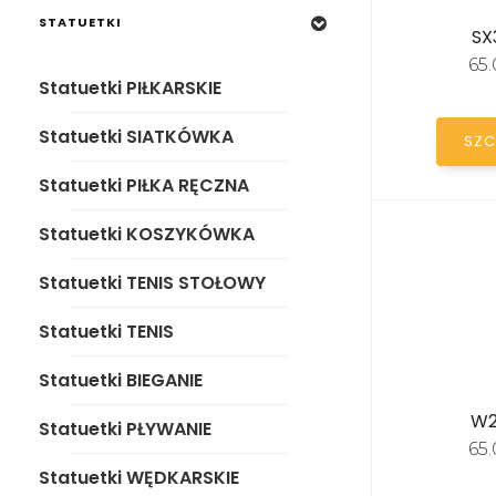
Statuetki PIŁKA RĘCZNA
STATUETKI
SX
Statuetki KOSZYKÓWKA
65
Statuetki PIŁKARSKIE
Statuetki TENIS STOŁOWY
Statuetki SIATKÓWKA
SZC
Statuetki TENIS
Statuetki PIŁKA RĘCZNA
Statuetki BIEGANIE
Statuetki KOSZYKÓWKA
Statuetki PŁYWANIE
Statuetki TENIS STOŁOWY
Statuetki WĘDKARSKIE
Statuetki TENIS
Statuetki STRAŻACKIE
Statuetki BIEGANIE
Statuetki TANIEC
W2
Statuetki PŁYWANIE
65
Statuetki KONIE
Statuetki WĘDKARSKIE