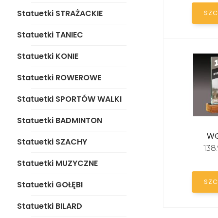
Statuetki ROWEROWE
Statuetki STRAŻACKIE
SZC
Statuetki SPORTÓW
WALKI
Statuetki TANIEC
Statuetki BADMINTON
Statuetki KONIE
Statuetki SZACHY
Statuetki ROWEROWE
Statuetki MUZYCZNE
Statuetki SPORTÓW WALKI
Statuetki GOŁĘBI
Statuetki BADMINTON
WG
Statuetki BILARD
Statuetki SZACHY
138
Statuetki KARTY-BRYDŻ
Statuetki MUZYCZNE
SZC
Statuetki STRZELANIE/
Statuetki GOŁĘBI
ŁUCZNICTWO
Statuetki BILARD
Statuetki KRĘGLE