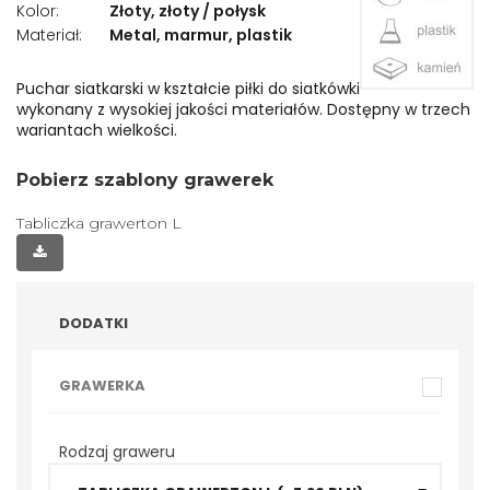
Kolor:
Złoty, złoty / połysk
Puchary sporty walki
Materiał:
Metal, marmur, plastik
Puchary badminton
Puchar siatkarski w kształcie piłki do siatkówki
wykonany z wysokiej jakości materiałów. Dostępny w trzech
Puchary szachy
wariantach wielkości.
Puchary muzyka
Pobierz szablony grawerek
Tabliczka grawerton L
Puchary gołębiarstwo
Puchary bilard
Puchary karty-brydż
DODATKI
Puchary strzelanie/
GRAWERKA
łucznictwo
Puchary kręgle
Rodzaj graweru