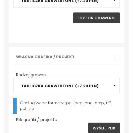
Puchary unihokej
TABLICZKA GRAWERTON L (+7.20 PLN)
Puchary zimowe
EDYTOR GRAWERKI
Puchary e-sport
Puchary szkoła
Puchary policja
WŁASNA GRAFIKA / PROJEKT
Puchary służba zdrowia
Rodzaj graweru
MEDALE
TABLICZKA GRAWERTON L (+7.20 PLN)
Obsługiwane formaty: jpg, jpeg, png, bmp, tiff,
STATUETKI
pdf, zip
Plik grafiki / projektu
DYPLOMY I
WYŚLIJ PLIK
PODZIĘKOWANIA