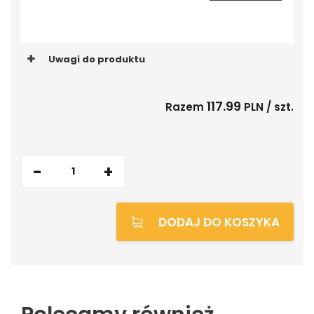
STATUETKI SZKLANE
STATUETKI AKRYLOWE
Uwagi do produktu
FIGURKI SPORTOWE
117.99
Razem
PLN / szt.
EMBLEMATY
DYPLOMY PAPIEROWE
TROPHY PACKS
-
+
PROMOCJE
DODAJ DO KOSZYKA