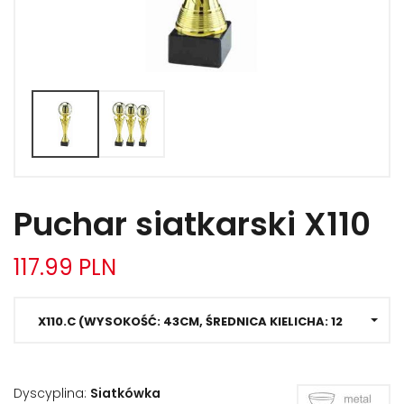
Puchary koszykówka
PROMOCJE
Puchary tenis stołowy
Puchary tenis
Puchary biegi
Puchary pływanie
Puchar siatkarski X110
Puchary wędkarskie
117.99 PLN
Puchary straż
Puchary taniec
X110.C (WYSOKOŚĆ: 43CM, ŚREDNICA KIELICHA: 12 CM)
Puchary konie
Puchary rowerowe
Dyscyplina:
Siatkówka