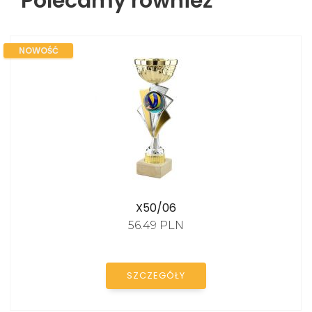
Polecamy również
NOWOŚĆ
X50/06
56.49 PLN
SZCZEGÓŁY