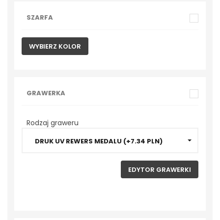
Medale muzyka
SZARFA
Medale gołębie
WYBIERZ KOLOR
Medale strzelanie/
łucznictwo
Medale unihokej
GRAWERKA
Medale zimowe
Rodzaj graweru
Medale szkoła
DRUK UV REWERS MEDALU (+7.34 PLN)
Medale
motosport/gokart
EDYTOR GRAWERKI
Medale myślistwo
STATUETKI