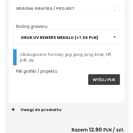
WŁASNA GRAFIKA / PROJEKT
DYPLOMY I
PODZIĘKOWANIA
Rodzaj graweru
STATUETKI SZKLANE
DRUK UV REWERS MEDALU (+7.34 PLN)
STATUETKI AKRYLOWE
Obsługiwane formaty: jpg, jpeg, png, bmp, tiff,
FIGURKI SPORTOWE
pdf, zip
Plik grafiki / projektu
EMBLEMATY
WYŚLIJ PLIK
DYPLOMY PAPIEROWE
TROPHY PACKS
PROMOCJE
Uwagi do produktu
12.90
Razem
PLN / szt.