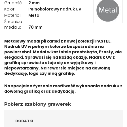
Grubość:
2 mm
Medale lekkoatletyka -
Kolor:
Pełnokolorowy nadruk UV
biegi
Materiał:
Metal
Średnica
Medale pływanie
medalu:
70 mm
Medale wędkarskie
Metalowy medal piłkarski z nowej kolekcji PASTEL
.
Nadruk UV w pełnym kolorze bezpośrednio na
Medale strażackie
powierzchni. Medal w kształcie prostokąta, Prosty, ale
elegacki. Sprawdzi się na każdą okazję. Nadruk UV z
Medale taniec
grafiką sprawia że staje się on wyjątkowy i
niepowtarzalny. Na rewersie miejsce na dowolną
Medale konie
dedykację, logo czy inną grafikę.
Medale kolarstwo
Na specjalne życzenie możliwość wykonania nadruku z
dowolną grafiką oraz dedykacją.
Medale sporty walki
Pobierz szablony grawerek
Medale badminton
DODATKI
Medale szachy