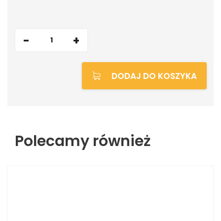
-
+
DODAJ DO KOSZYKA
Polecamy również